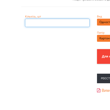
Кількісь
, шт
Вид
Одност
Папір
Картон 
Для 
РЕЄСТ
Вимо