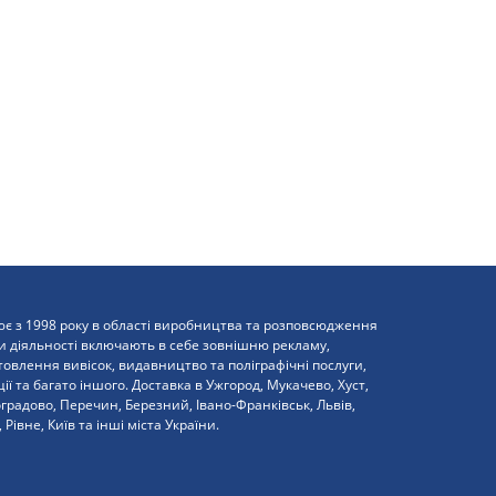
є з 1998 року в області виробництва та розповсюдження
и діяльності включають в себе зовнішню рекламу,
влення вивісок, видавництво та поліграфічні послуги,
ї та багато іншого. Доставка в Ужгород, Мукачево, Хуст,
оградово, Перечин, Березний, Івано-Франківськ, Львів,
 Рівне, Київ та інші міста України.