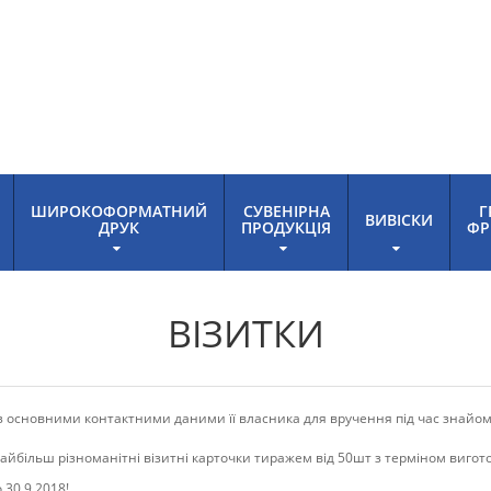
ШИРОКОФОРМАТНИЙ
СУВЕНІРНА
Г
ВИВІСКИ
ДРУК
ПРОДУКЦІЯ
ФР
ВІЗИТКИ
з основними контактними даними її власника для вручення під час знайомс
айбільш різноманітні візитні карточки тиражем від 50шт з терміном вигот
 30.9.2018!