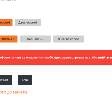
оронні
Двосторонні
300г/м.кв.
Льон білий
Льон бежевий
оформлення замовлення необхідно зареєструватись або ввійти в 
РАЦІЯ
ВХІД
ги до макетів