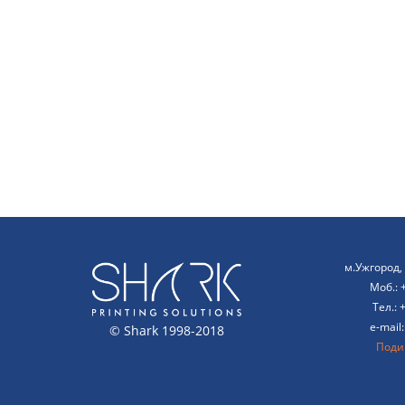
м.Ужгород, 
Моб.: 
Тел.: 
e-mail
© Shark 1998-2018
Подив