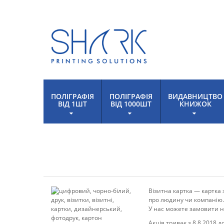
ПОЛІГРАФІЯ
ПОЛІГРАФІЯ
ВИДАВНИЦТВО
ВІД 1ШТ
ВІД 1000ШТ
КНИЖОК
Візитна картка — картка 
про людину чи компанію.
У нас можете замовити н
Акція триває з 8.8.2018 до