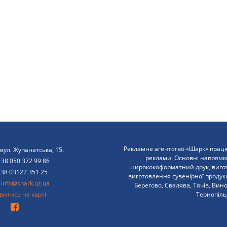
Рекламне агентство «Шарк» працю
вул. Жупанатська, 15.
реклами. Основні напрямк
+38 050 372 99 86
ширококоформатний друк, вигото
+38 03122 351 25
виготовлення сувенірної продукці
:
info@shark.uz.ua
Берегово, Свалява, Тячів, Вин
итись на карті
Тернопіль,