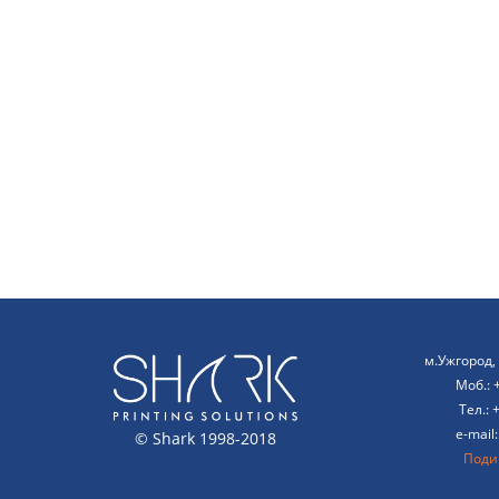
м.Ужгород, 
Моб.: 
Тел.: 
e-mail
© Shark 1998-2018
Подив