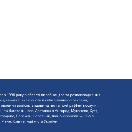
є з 1998 року в області виробництва та розповсюдження
и діяльності включають в себе зовнішню рекламу,
влення вивісок, видавництво та поліграфічні послуги,
ї та багато іншого. Доставка в Ужгород, Мукачево, Хуст,
оградово, Перечин, Березний, Івано-Франківськ, Львів,
 Рівне, Київ та інші міста України.