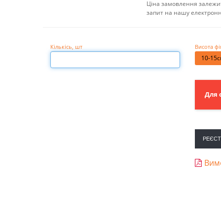
Ціна замовлення залежит
запит на нашу електрон
Кількісь
, шт
Висота фі
10-15
Для 
РЕЄСТ
Вимо