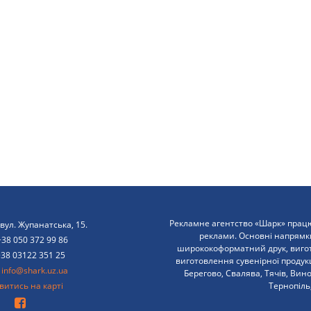
Рекламне агентство «Шарк» працю
вул. Жупанатська, 15.
реклами. Основні напрямк
+38 050 372 99 86
ширококоформатний друк, вигото
+38 03122 351 25
виготовлення сувенірної продукці
:
info@shark.uz.ua
Берегово, Свалява, Тячів, Вин
итись на карті
Тернопіль,