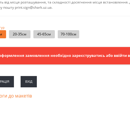
ь від місця розташування, та складності досягнення місця встановлення.
ну пошту
print.sign@shark.uz.ua
.
гур
см
20-35см
45-65см
70-100см
оформлення замовлення необхідно зареєструватись або ввійти в 
РАЦІЯ
ВХІД
ги до макетів