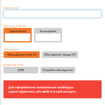
Кількісь
, шт
Кількість сторінок
Чорно-білих
Кольорових
Обкладинка
Обкладинка м'яка А5
Обкладинка тверда А5
Додаткові опції
ISBN
Розробка обкладинки
Для оформлення замовлення необхідно
зареєструватись або ввійти в свій аккаунт.