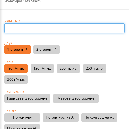
малотиражних газет.
Кількісь
, л
Друк
1-сторонній
2-сторонній
Папір
80 г/м.кв.
130 г/м.кв.
200 г/м.кв.
250 г/м.кв.
300 г/м.кв.
Ламінування
Глянцеве, двостороннє
Матове, двостороннє
Порізка
По контуру
По контуру, на А4
По контуру, на А5
По контуру, на А6