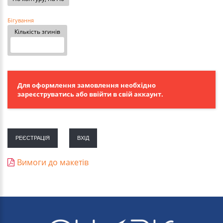
Бігування
Кількість згинів
Для оформлення замовлення необхідно
зареєструватись або ввійти в свій аккаунт.
РЕЄСТРАЦІЯ
ВХІД
Вимоги до макетів