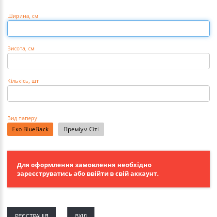
Ширина, см
Висота, см
Кількісь
, шт
Вид паперу
Еко BlueBack
Преміум Сіті
Для оформлення замовлення необхідно
зареєструватись або ввійти в свій аккаунт.
РЕЄСТРАЦІЯ
ВХІД