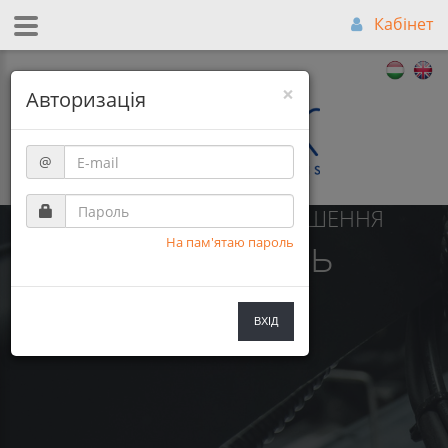
Кабінет
×
Авторизація
@
НАЙКРАЩЕ СПІВВІДНОШЕННЯ
Ціна-Якість
На пам'ятаю пароль
ВХІД