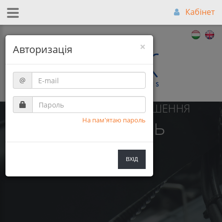
Кабінет
×
Авторизація
@
НАЙКРАЩЕ СПІВВІДНОШЕННЯ
Ціна-Якість
На пам'ятаю пароль
ВХІД