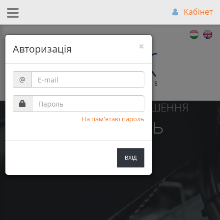
Кабінет
×
Авторизація
@
НАЙКРАЩЕ СПІВВІДНОШЕННЯ
Ціна-Якість
На пам'ятаю пароль
ВХІД