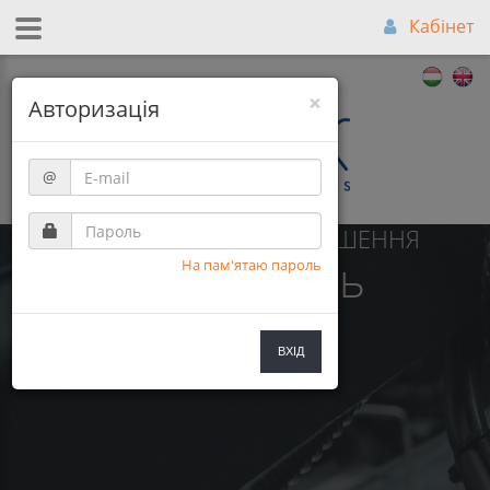
Кабінет
×
Авторизація
@
НАЙКРАЩЕ СПІВВІДНОШЕННЯ
Ціна-Якість
На пам'ятаю пароль
ВХІД